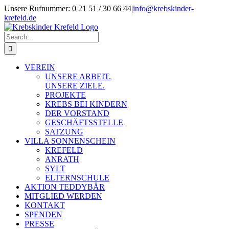
Skip
Unsere Rufnummer: 0 21 51 / 30 66 44
|
info@krebskinder-
to
krefeld.de
content
Facebook
Instagram
Search
for:
VEREIN
UNSERE ARBEIT.
UNSERE ZIELE.
PROJEKTE
KREBS BEI KINDERN
DER VORSTAND
GESCHÄFTSSTELLE
SATZUNG
VILLA SONNENSCHEIN
KREFELD
ANRATH
SYLT
ELTERNSCHULE
AKTION TEDDYBÄR
MITGLIED WERDEN
KONTAKT
SPENDEN
PRESSE