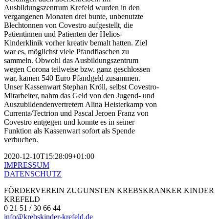
Ausbildungszentrum Krefeld wurden in den
vergangenen Monaten drei bunte, unbenutzte
Blechtonnen von Covestro aufgestellt, die
Patientinnen und Patienten der Helios-
Kinderklinik vorher kreativ bemalt hatten. Ziel
war es, möglichst viele Pfandflaschen zu
sammeln. Obwohl das Ausbildungszentrum
wegen Corona teilweise bzw. ganz geschlossen
war, kamen 540 Euro Pfandgeld zusammen.
Unser Kassenwart Stephan Kröll, selbst Covestro-
Mitarbeiter, nahm das Geld von den Jugend- und
Auszubildendenvertretern Alina Heisterkamp von
Currenta/Tectrion und Pascal Jeroen Franz von
Covestro entgegen und konnte es in seiner
Funktion als Kassenwart sofort als Spende
verbuchen.
2020-12-10T15:28:09+01:00
IMPRESSUM
DATENSCHUTZ
FÖRDERVEREIN ZUGUNSTEN KREBSKRANKER KINDER
KREFELD
0 21 51 / 30 66 44
info@krebskinder-krefeld.de