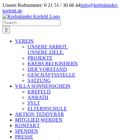
Skip
Unsere Rufnummer: 0 21 51 / 30 66 44
|
info@krebskinder-
to
krefeld.de
content
Facebook
Instagram
Search
for:
VEREIN
UNSERE ARBEIT.
UNSERE ZIELE.
PROJEKTE
KREBS BEI KINDERN
DER VORSTAND
GESCHÄFTSSTELLE
SATZUNG
VILLA SONNENSCHEIN
KREFELD
ANRATH
SYLT
ELTERNSCHULE
AKTION TEDDYBÄR
MITGLIED WERDEN
KONTAKT
SPENDEN
PRESSE