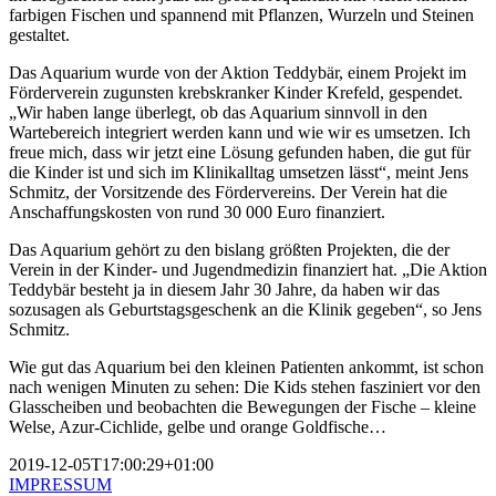
farbigen Fischen und spannend mit Pflanzen, Wurzeln und Steinen
gestaltet.
Das Aquarium wurde von der Aktion Teddybär, einem Projekt im
Förderverein zugunsten krebskranker Kinder Krefeld, gespendet.
„Wir haben lange überlegt, ob das Aquarium sinnvoll in den
Wartebereich integriert werden kann und wie wir es umsetzen. Ich
freue mich, dass wir jetzt eine Lösung gefunden haben, die gut für
die Kinder ist und sich im Klinikalltag umsetzen lässt“, meint Jens
Schmitz, der Vorsitzende des Fördervereins. Der Verein hat die
Anschaffungskosten von rund 30 000 Euro finanziert.
Das Aquarium gehört zu den bislang größten Projekten, die der
Verein in der Kinder- und Jugendmedizin finanziert hat. „Die Aktion
Teddybär besteht ja in diesem Jahr 30 Jahre, da haben wir das
sozusagen als Geburtstagsgeschenk an die Klinik gegeben“, so Jens
Schmitz.
Wie gut das Aquarium bei den kleinen Patienten ankommt, ist schon
nach wenigen Minuten zu sehen: Die Kids stehen fasziniert vor den
Glasscheiben und beobachten die Bewegungen der Fische – kleine
Welse, Azur-Cichlide, gelbe und orange Goldfische…
2019-12-05T17:00:29+01:00
IMPRESSUM