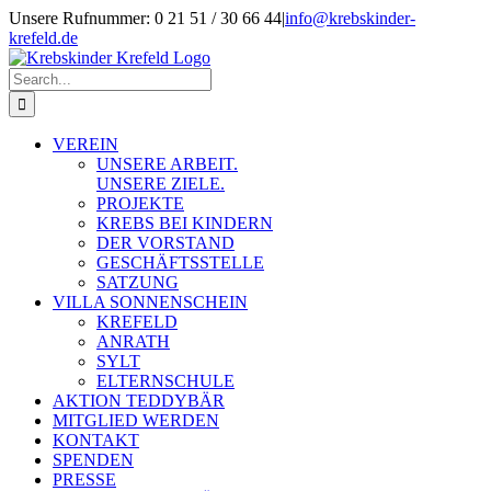
Skip
Unsere Rufnummer: 0 21 51 / 30 66 44
|
info@krebskinder-
to
krefeld.de
content
Facebook
Instagram
Search
for:
VEREIN
UNSERE ARBEIT.
UNSERE ZIELE.
PROJEKTE
KREBS BEI KINDERN
DER VORSTAND
GESCHÄFTSSTELLE
SATZUNG
VILLA SONNENSCHEIN
KREFELD
ANRATH
SYLT
ELTERNSCHULE
AKTION TEDDYBÄR
MITGLIED WERDEN
KONTAKT
SPENDEN
PRESSE