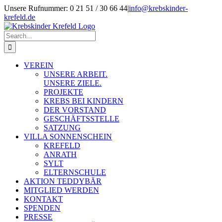
Skip
Unsere Rufnummer: 0 21 51 / 30 66 44
|
info@krebskinder-
to
krefeld.de
content
Facebook
Instagram
Search
for:
VEREIN
UNSERE ARBEIT.
UNSERE ZIELE.
PROJEKTE
KREBS BEI KINDERN
DER VORSTAND
GESCHÄFTSSTELLE
SATZUNG
VILLA SONNENSCHEIN
KREFELD
ANRATH
SYLT
ELTERNSCHULE
AKTION TEDDYBÄR
MITGLIED WERDEN
KONTAKT
SPENDEN
PRESSE