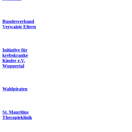
Bundesverband
Verwaiste Eltern
Initiative für
krebskranke
Kinder e.V.
Wuppertal
Waldpiraten
St. Mauritius
Therapieklinik