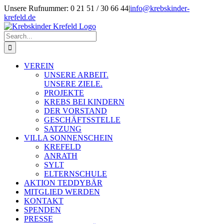
Skip
Unsere Rufnummer: 0 21 51 / 30 66 44
|
info@krebskinder-
to
krefeld.de
content
Facebook
Instagram
Search
for:
VEREIN
UNSERE ARBEIT.
UNSERE ZIELE.
PROJEKTE
KREBS BEI KINDERN
DER VORSTAND
GESCHÄFTSSTELLE
SATZUNG
VILLA SONNENSCHEIN
KREFELD
ANRATH
SYLT
ELTERNSCHULE
AKTION TEDDYBÄR
MITGLIED WERDEN
KONTAKT
SPENDEN
PRESSE