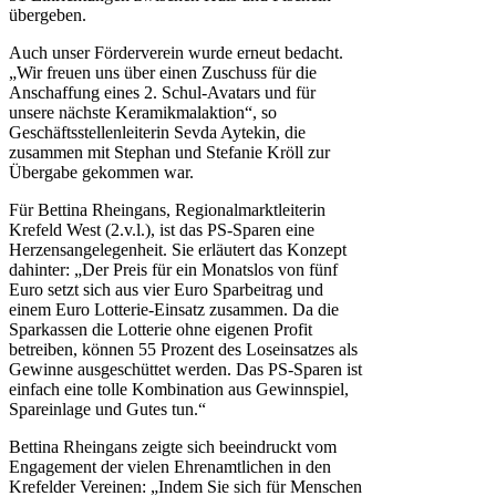
übergeben.
Auch unser Förderverein wurde erneut bedacht.
„Wir freuen uns über einen Zuschuss für die
Anschaffung eines 2. Schul-Avatars und für
unsere nächste Keramikmalaktion“, so
Geschäftsstellenleiterin Sevda Aytekin, die
zusammen mit Stephan und Stefanie Kröll zur
Übergabe gekommen war.
Für Bettina Rheingans, Regionalmarktleiterin
Krefeld West (2.v.l.), ist das PS-Sparen eine
Herzensangelegenheit. Sie erläutert das Konzept
dahinter: „Der Preis für ein Monatslos von fünf
Euro setzt sich aus vier Euro Sparbeitrag und
einem Euro Lotterie-Einsatz zusammen. Da die
Sparkassen die Lotterie ohne eigenen Profit
betreiben, können 55 Prozent des Loseinsatzes als
Gewinne ausgeschüttet werden. Das PS-Sparen ist
einfach eine tolle Kombination aus Gewinnspiel,
Spareinlage und Gutes tun.“
Bettina Rheingans zeigte sich beeindruckt vom
Engagement der vielen Ehrenamtlichen in den
Krefelder Vereinen: „Indem Sie sich für Menschen