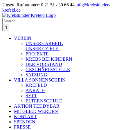
Skip
Unsere Rufnummer: 0 21 51 / 30 66 44
|
info@krebskinder-
to
krefeld.de
content
Facebook
Instagram
Search
for:
VEREIN
UNSERE ARBEIT.
UNSERE ZIELE.
PROJEKTE
KREBS BEI KINDERN
DER VORSTAND
GESCHÄFTSSTELLE
SATZUNG
VILLA SONNENSCHEIN
KREFELD
ANRATH
SYLT
ELTERNSCHULE
AKTION TEDDYBÄR
MITGLIED WERDEN
KONTAKT
SPENDEN
PRESSE