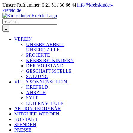
Skip
Unsere Rufnummer: 0 21 51 / 30 66 44
|
info@krebskinder-
to
krefeld.de
content
Facebook
Instagram
Search
for:
VEREIN
UNSERE ARBEIT.
UNSERE ZIELE.
PROJEKTE
KREBS BEI KINDERN
DER VORSTAND
GESCHÄFTSSTELLE
SATZUNG
VILLA SONNENSCHEIN
KREFELD
ANRATH
SYLT
ELTERNSCHULE
AKTION TEDDYBÄR
MITGLIED WERDEN
KONTAKT
SPENDEN
PRESSE