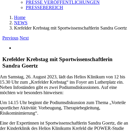
PRESSE VERÖFFENTLICHUNGEN
PRESSEBEREICH
Home
NEWS
Krefelder Krebstag mit Sportwissenschaftlerin Sandra Goertz
Previous
Next
View
Larger
Image
Krefelder Krebstag mit Sportwissenschaftlerin
Sandra Goertz
Am Samstag, 26. August 2023, lädt das Helios Klinikum von 12 bis
15.30 Uhr zum „Krefelder Krebstag“ ins Foyer am Lutherplatz ein.
Neben Infoständen gibt es zwei Podiumsdiskussionen. Auf eine
möchten wir besonders hinweisen:
Um 14.15 Uhr beginnt die Podiumsdiskussion zum Thema „Vorteile
sportlicher Aktivität: Vorbeugung, Therapiebegleitung,
Risikominimierung“.
Eine der Expertinnen ist Sportwissenschaftlerin Sandra Goertz, die an
der Kinderklinik des Helios Klinikums Krefeld die POWER-Studie