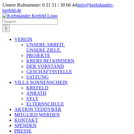
Skip
Unsere Rufnummer: 0 21 51 / 30 66 44
|
info@krebskinder-
to
krefeld.de
content
Facebook
Instagram
Search
for:
VEREIN
UNSERE ARBEIT.
UNSERE ZIELE.
PROJEKTE
KREBS BEI KINDERN
DER VORSTAND
GESCHÄFTSSTELLE
SATZUNG
VILLA SONNENSCHEIN
KREFELD
ANRATH
SYLT
ELTERNSCHULE
AKTION TEDDYBÄR
MITGLIED WERDEN
KONTAKT
SPENDEN
PRESSE