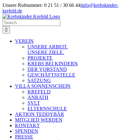
Skip
Unsere Rufnummer: 0 21 51 / 30 66 44
|
info@krebskinder-
to
krefeld.de
content
Facebook
Instagram
Search
for:
VEREIN
UNSERE ARBEIT.
UNSERE ZIELE.
PROJEKTE
KREBS BEI KINDERN
DER VORSTAND
GESCHÄFTSSTELLE
SATZUNG
VILLA SONNENSCHEIN
KREFELD
ANRATH
SYLT
ELTERNSCHULE
AKTION TEDDYBÄR
MITGLIED WERDEN
KONTAKT
SPENDEN
PRESSE