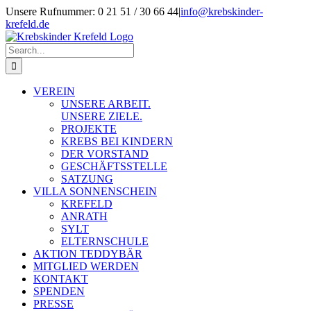
Skip
Unsere Rufnummer: 0 21 51 / 30 66 44
|
info@krebskinder-
to
krefeld.de
content
Facebook
Instagram
Search
for:
VEREIN
UNSERE ARBEIT.
UNSERE ZIELE.
PROJEKTE
KREBS BEI KINDERN
DER VORSTAND
GESCHÄFTSSTELLE
SATZUNG
VILLA SONNENSCHEIN
KREFELD
ANRATH
SYLT
ELTERNSCHULE
AKTION TEDDYBÄR
MITGLIED WERDEN
KONTAKT
SPENDEN
PRESSE