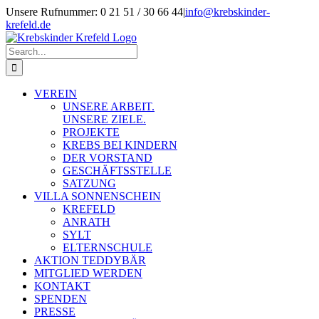
Skip
Unsere Rufnummer: 0 21 51 / 30 66 44
|
info@krebskinder-
to
krefeld.de
content
Facebook
Instagram
Search
for:
VEREIN
UNSERE ARBEIT.
UNSERE ZIELE.
PROJEKTE
KREBS BEI KINDERN
DER VORSTAND
GESCHÄFTSSTELLE
SATZUNG
VILLA SONNENSCHEIN
KREFELD
ANRATH
SYLT
ELTERNSCHULE
AKTION TEDDYBÄR
MITGLIED WERDEN
KONTAKT
SPENDEN
PRESSE