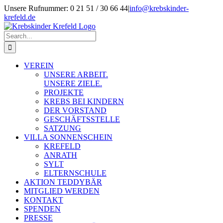
Skip
Unsere Rufnummer: 0 21 51 / 30 66 44
|
info@krebskinder-
to
krefeld.de
content
Facebook
Instagram
Search
for:
VEREIN
UNSERE ARBEIT.
UNSERE ZIELE.
PROJEKTE
KREBS BEI KINDERN
DER VORSTAND
GESCHÄFTSSTELLE
SATZUNG
VILLA SONNENSCHEIN
KREFELD
ANRATH
SYLT
ELTERNSCHULE
AKTION TEDDYBÄR
MITGLIED WERDEN
KONTAKT
SPENDEN
PRESSE