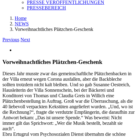
PRESSE VERÖFFENTLICHUNGEN
PRESSEBEREICH
Home
NEWS
Vorweihnachtliches Plätzchen-Geschenk
Previous
Next
View
Larger
Image
Vorweihnachtliches Plätzchen-Geschenk
Dieses Jahr musste zwar das gemeinschaftliche Plätzchenbacken in
der Villa erneut wegen Corona ausfallen, aber die Backbleche
sollten trotzdem nicht kalt bleiben. Und so gab Susanne Oestreich,
Hausleiterin der Villa Sonnenschein, bei der Bäckerei und
Konditorei von Thomas und Claudia Greis in Willich eine
Plätzchenbestellung in Auftrag. Groß war die Überraschung, als die
40 liebevoll verpackten Kekstüten angeliefert wurden. „Und, wo ist
die Rechnung?“, fragte die verdutzte Empfängerin, die daraufhin zur
Antwort bekam: „Das ist unsere Spende.“ Was beweist: Nicht
immer gilt das Sprichwort: „Wer die Musik bestellt, bezahlt sie
auch“.
Ebru Ertugrul vom Psychosozialen Dienst übernahm die schöne