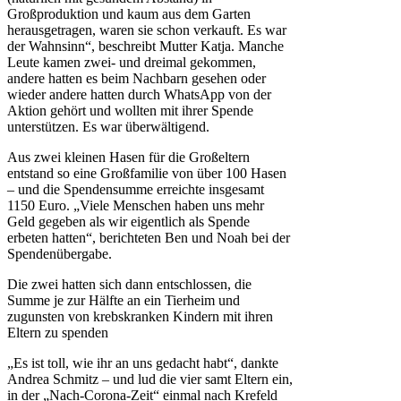
Großproduktion und kaum aus dem Garten
herausgetragen, waren sie schon verkauft. Es war
der Wahnsinn“, beschreibt Mutter Katja. Manche
Leute kamen zwei- und dreimal gekommen,
andere hatten es beim Nachbarn gesehen oder
wieder andere hatten durch WhatsApp von der
Aktion gehört und wollten mit ihrer Spende
unterstützen. Es war überwältigend.
Aus zwei kleinen Hasen für die Großeltern
entstand so eine Großfamilie von über 100 Hasen
– und die Spendensumme erreichte insgesamt
1150 Euro. „Viele Menschen haben uns mehr
Geld gegeben als wir eigentlich als Spende
erbeten hatten“, berichteten Ben und Noah bei der
Spendenübergabe.
Die zwei hatten sich dann entschlossen, die
Summe je zur Hälfte an ein Tierheim und
zugunsten von krebskranken Kindern mit ihren
Eltern zu spenden
„Es ist toll, wie ihr an uns gedacht habt“, dankte
Andrea Schmitz – und lud die vier samt Eltern ein,
in der „Nach-Corona-Zeit“ einmal nach Krefeld