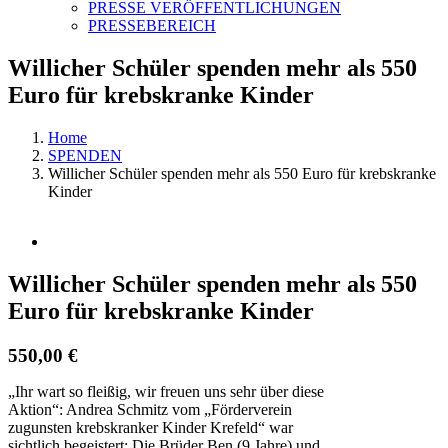
PRESSE VERÖFFENTLICHUNGEN
PRESSEBEREICH
Willicher Schüler spenden mehr als 550
Euro für krebskranke Kinder
Home
SPENDEN
Willicher Schüler spenden mehr als 550 Euro für krebskranke
Kinder
View
Larger
Image
Willicher Schüler spenden mehr als 550
Euro für krebskranke Kinder
550,00 €
„Ihr wart so fleißig, wir freuen uns sehr über diese
Aktion“: Andrea Schmitz vom „Förderverein
zugunsten krebskranker Kinder Krefeld“ war
sichtlich begeistert: Die Brüder Ben (9 Jahre) und