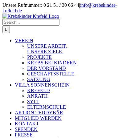
Skip
Unsere Rufnummer: 0 21 51 / 30 66 44
|
info@krebskinder-
to
krefeld.de
content
Facebook
Instagram
Search
for:
VEREIN
UNSERE ARBEIT.
UNSERE ZIELE.
PROJEKTE
KREBS BEI KINDERN
DER VORSTAND
GESCHÄFTSSTELLE
SATZUNG
VILLA SONNENSCHEIN
KREFELD
ANRATH
SYLT
ELTERNSCHULE
AKTION TEDDYBÄR
MITGLIED WERDEN
KONTAKT
SPENDEN
PRESSE