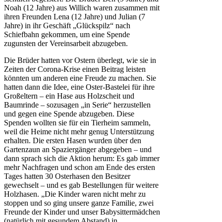
Noah (12 Jahre) aus Willich waren zusammen mit
ihren Freunden Lena (12 Jahre) und Julian (7
Jahre) in ihr Geschäft „Glückspilz“ nach
Schiefbahn gekommen, um eine Spende
zugunsten der Vereinsarbeit abzugeben.
Die Brüder hatten vor Ostern überlegt, wie sie in
Zeiten der Corona-Krise einen Beitrag leisten
könnten um anderen eine Freude zu machen. Sie
hatten dann die Idee, eine Oster-Bastelei für ihre
Großeltern – ein Hase aus Holzscheit und
Baumrinde – sozusagen „in Serie“ herzustellen
und gegen eine Spende abzugeben. Diese
Spenden wollten sie für ein Tierheim sammeln,
weil die Heime nicht mehr genug Unterstützung
erhalten. Die ersten Hasen wurden über den
Gartenzaun an Spaziergänger abgegeben – und
dann sprach sich die Aktion herum: Es gab immer
mehr Nachfragen und schon am Ende des ersten
Tages hatten 30 Osterhasen den Besitzer
gewechselt – und es gab Bestellungen für weitere
Holzhasen. „Die Kinder waren nicht mehr zu
stoppen und so ging unsere ganze Familie, zwei
Freunde der Kinder und unser Babysittermädchen
(natürlich mit gesundem Abstand) in